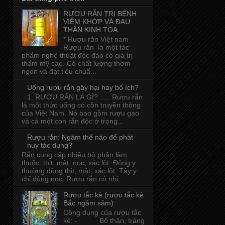
RƯỢU RẮN TRỊ BỆNH
VIÊM KHỚP VÀ ĐAU
THẦN KINH TỌA
* Rượu rắn Việt nam
Rượu rắn là một tác
phẩm nghệ thuật độc đáo có giá trị
thẩm mỹ cao. Có chất lượng thơm
ngon và đạt tiêu chuẩ...
Uống rượu rắn gây hại hay bổ ích?
1. RƯỢU RẮN LÀ GÌ? ..... Rượu rắn
là một thức uống có cồn truyền thông
của Việt Nam. Nó bao gồm rượu gạo
và cả một con rắn độc ở trong...
Rượu rắn: Ngâm thế nào để phát
huy tác dụng?
Rắn cung cấp nhiều bộ phận làm
thuốc: thịt, mật, nọc, xác lột. Đông y
thường dùng thịt, mật, xác lột. Tây y
chỉ dùng nọc. Rượu rắn có nhi...
Rượu tắc kè (rượu tắc kè
Bắc ngâm sâm)
Công dụng của rượu tắc
kè: - Bổ thận, tráng