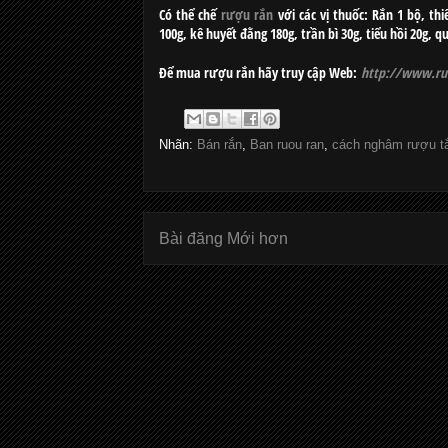
Có thể chế
rượu rắn
với các vị thuốc: Rắn 1 bộ, thi
100g, kê huyết đằng 180g, trần bì 30g, tiểu hồi 20g, q
Để mua rượu rắn hãy truy cập Web:
http://www.ru
Nhãn:
Bán rắn
,
Ban ruou ran
,
cách nghâm rượu t
Bài đăng Mới hơn