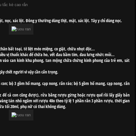
 tắc kè
cao rắn
, nọc, xác lột. Đông y thường dùng thịt, mật, xác lột. Tây y chỉ dùng nọc.
thân bất toại, tê liệt méo miệng, co giật, chữa nhọt độc…
hiều vị thuốc khác để chữa ho, vết đau bầm tím, đau lưng nhức mỏi…
mặn vào can kinh khu phong, tan mộng chữa chứng kinh phong của trẻ em, sát
gây chết người vì vậy cần cẩn trọng.
 con; bộ 3 gồm hổ mang, cạp nong, rắn ráo; bộ 5 gồm hổ mang, cạp nong, rắn
c để cả con cũng được), rửa bằng rượu gừng hoặc rượu quế rồi lấy giấy bản
àng tán nhỏ ngâm với rượu 40o theo tỷ lệ 1 phần rắn 3 phần rượu, thời gian
ữa tối 20ml, phụ nữ có thai không dùng.