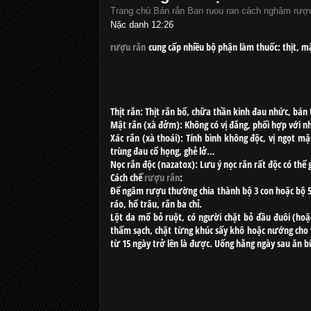
Trang chủ
Bán rắn
Ban ruou ran
cách nghâm rượu
Nặc danh
12:26
rượu rắn
cung cấp nhiều bộ phận làm thuốc: thịt, mật
Thịt rắn: Thịt rắn bổ, chữa thần kinh đau nhức, bán 
Mật rắn (xà đởm): Không có vị đắng, phối hợp với n
Xác rắn (xà thoái): Tính bình không độc, vị ngọt 
trùng đau cổ họng, ghẻ lở…
Nọc rắn độc (nazatox): Lưu ý nọc rắn rất độc có thể 
Cách chế
rượu rắn
:
Để ngâm rượu thường chia thành bộ 3 con hoặc bộ 5
ráo, hổ trâu, rắn ba chỉ.
Lột da mổ bỏ ruột, có người chặt bỏ đầu đuôi (hoặ
thấm sạch, chặt từng khúc sấy khô hoặc nướng cho v
từ 15 ngày trở lên là được. Uống hằng ngày sau ăn b