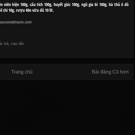
ên niên kiện 100g, cẩu tích 100g, huyết giác 100g, ngũ gia bì 100g, hà thủ ô đỏ
uế chi 10g, rượu 40o vừa đủ 10 lít.
ouranvietnam.com
ắc kè
,
cao rắn
Trang chủ
Bài đăng Cũ hơn