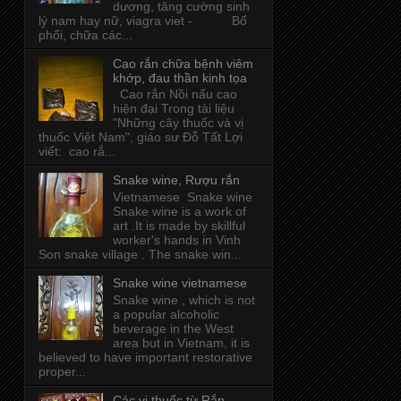
dương, tăng cường sinh
lý nam hay nữ, viagra viet - Bổ
phổi, chữa các...
Cao rắn chữa bệnh viêm
khớp, đau thần kinh tọa
Cao rắn Nồi nấu cao
hiện đại Trong tài liệu
"Những cây thuốc và vị
thuốc Việt Nam", giáo sư Đỗ Tất Lợi
viết: cao rắ...
Snake wine, Rượu rắn
Vietnamese Snake wine
Snake wine is a work of
art .It is made by skillful
worker's hands in Vinh
Son snake village . The snake win...
Snake wine vietnamese
Snake wine , which is not
a popular alcoholic
beverage in the West
area but in Vietnam, it is
believed to have important restorative
proper...
Các vị thuốc từ Rắn